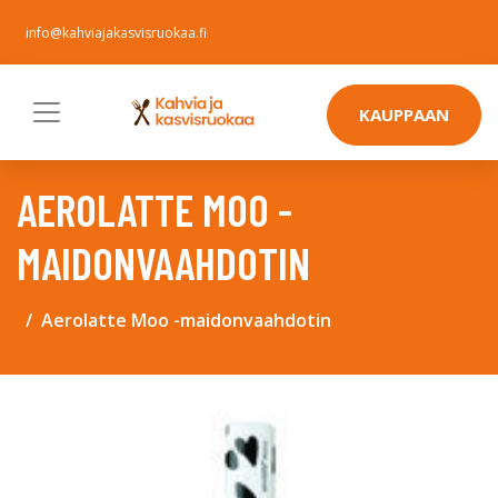
info@kahviajakasvisruokaa.fi
KAUPPAAN
AEROLATTE MOO -
MAIDONVAAHDOTIN
Aerolatte Moo -maidonvaahdotin