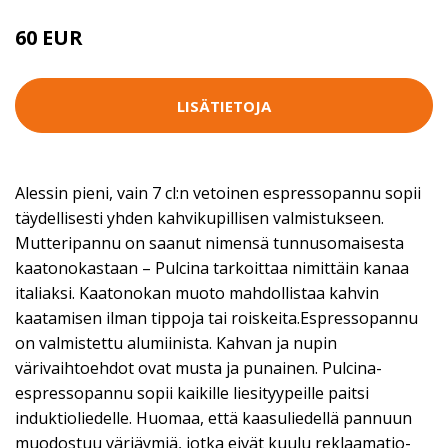
60 EUR
LISÄTIETOJA
Alessin pieni, vain 7 cl:n vetoinen espressopannu sopii
täydellisesti yhden kahvikupillisen valmistukseen.
Mutteripannu on saanut nimensä tunnusomaisesta
kaatonokastaan – Pulcina tarkoittaa nimittäin kanaa
italiaksi. Kaatonokan muoto mahdollistaa kahvin
kaatamisen ilman tippoja tai roiskeita.Espressopannu
on valmistettu alumiinista. Kahvan ja nupin
värivaihtoehdot ovat musta ja punainen. Pulcina-
espressopannu sopii kaikille liesityypeille paitsi
induktioliedelle. Huomaa, että kaasuliedellä pannuun
muodostuu värjäymiä, jotka eivät kuulu reklaamatio-