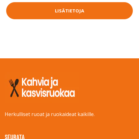
LISÄTIETOJA
Herkulliset ruoat ja ruokaideat kaikille.
SEURATA