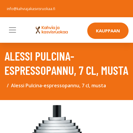
info@kahviajakasvisruokaa.fi
KAUPPAAN
ALESSI PULCINA-
ESPRESSOPANNU, 7 CL, MUSTA
Alessi Pulcina-espressopannu, 7 cl, musta