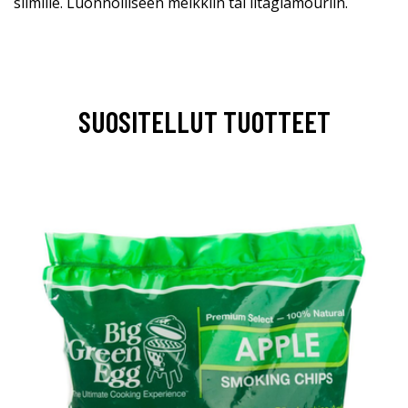
silmille. Luonnolliseen meikkiin tai iltaglamouriin.
SUOSITELLUT TUOTTEET