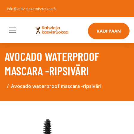
info@kahviajakasvisruokaa.fi
KAUPPAAN
AVOCADO WATERPROOF
MASCARA -RIPSIVÄRI
Avocado waterproof mascara -ripsiväri