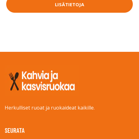
LISÄTIETOJA
Herkulliset ruoat ja ruokaideat kaikille.
SEURATA