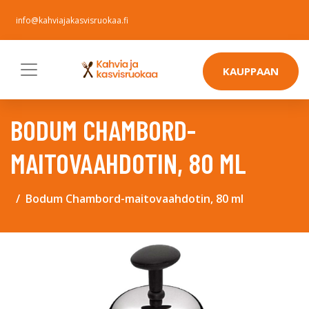
info@kahviajakasvisruokaa.fi
KAUPPAAN
BODUM CHAMBORD-
MAITOVAAHDOTIN, 80 ML
Bodum Chambord-maitovaahdotin, 80 ml