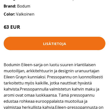
Brand:
Bodum
Color:
Valkoinen
63 EUR
LISÄTIETOJA
Bodumin Eileen-sarja on luotu suuren irlantilaisen
muotoilijan, arkkitehtuurin ja designin uranuurtajan
Eileen Grayn kunniaksi. Pressopannu on luonnollisesti
tarkoitettu myös kaikille, jotka nauttivat hyvästä
kahvista.Pressopannulla valmistetun kahvin maku ja
aromi ovat omaa luokkaansa. Tämä pressopannu
edustaa rohkeaa eurooppalaista muotoilua ja
valmistaa herkullista kahvia.Eileen-pressopannusta on