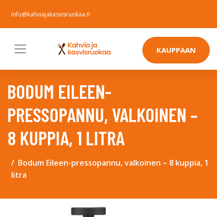
info@kahviajakasvisruokaa.fi
KAUPPAAN
BODUM EILEEN-
PRESSOPANNU, VALKOINEN –
8 KUPPIA, 1 LITRA
Bodum Eileen-pressopannu, valkoinen – 8 kuppia, 1
litra