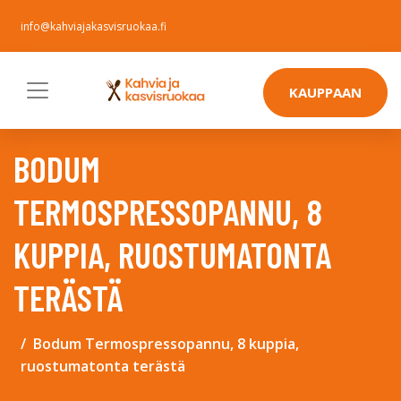
info@kahviajakasvisruokaa.fi
KAUPPAAN
BODUM
TERMOSPRESSOPANNU, 8
KUPPIA, RUOSTUMATONTA
TERÄSTÄ
Bodum Termospressopannu, 8 kuppia,
ruostumatonta terästä