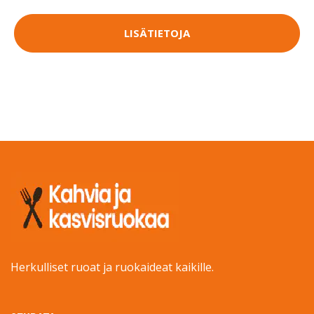
LISÄTIETOJA
Herkulliset ruoat ja ruokaideat kaikille.