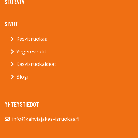
SEURATA
SIVUT
Kasvisruokaa
Vegereseptit
Kasvisruokaideat
Blogi
YHTEYSTIEDOT
info@kahviajakasvisruokaa.fi