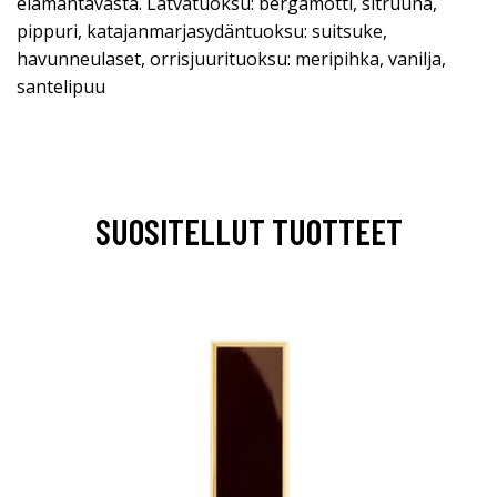
elämäntavasta. Latvatuoksu: bergamotti, sitruuna,
pippuri, katajanmarjasydäntuoksu: suitsuke,
havunneulaset, orrisjuurituoksu: meripihka, vanilja,
santelipuu
SUOSITELLUT TUOTTEET