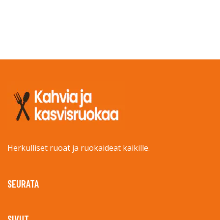
Herkulliset ruoat ja ruokaideat kaikille.
SEURATA
SIVUT