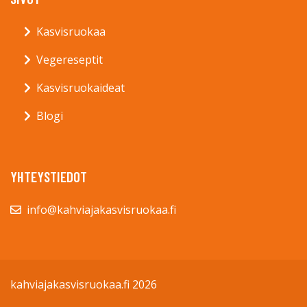
Kasvisruokaa
Vegereseptit
Kasvisruokaideat
Blogi
YHTEYSTIEDOT
info@kahviajakasvisruokaa.fi
kahviajakasvisruokaa.fi 2026