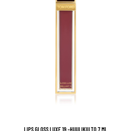
LIPS GLOSS LUXE 19 -HUULIKIILTO 7 ML