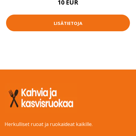
10 EUR
LISÄTIETOJA
Herkulliset ruoat ja ruokaideat kaikille.