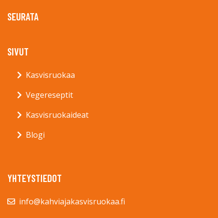
SEURATA
SIVUT
Kasvisruokaa
Vegereseptit
Kasvisruokaideat
Blogi
YHTEYSTIEDOT
info@kahviajakasvisruokaa.fi