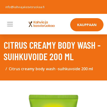
info@kahviajakasvisruokaa.fi
KAUPPAAN
CITRUS CREAMY BODY WASH -
SUIHKUVOIDE 200 ML
Citrus creamy body wash -suihkuvoide 200 ml