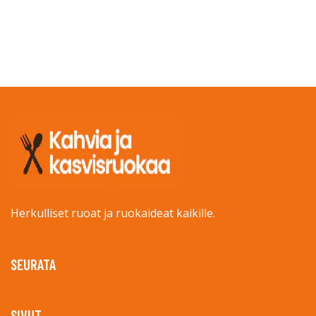
Herkulliset ruoat ja ruokaideat kaikille.
SEURATA
SIVUT