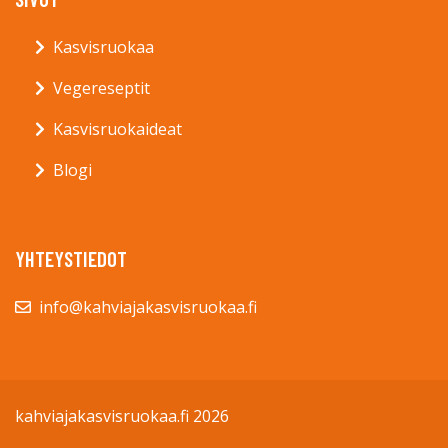
Kasvisruokaa
Vegereseptit
Kasvisruokaideat
Blogi
YHTEYSTIEDOT
info@kahviajakasvisruokaa.fi
kahviajakasvisruokaa.fi 2026