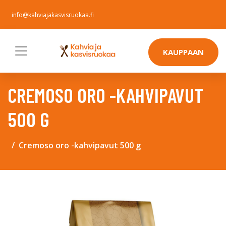
info@kahviajakasvisruokaa.fi
KAUPPAAN
CREMOSO ORO -KAHVIPAVUT
500 G
Cremoso oro -kahvipavut 500 g