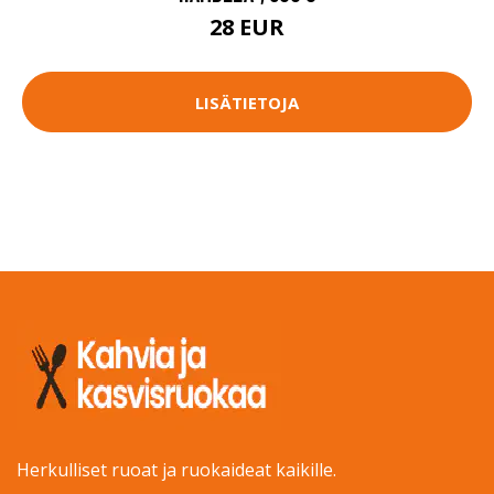
28 EUR
LISÄTIETOJA
Herkulliset ruoat ja ruokaideat kaikille.