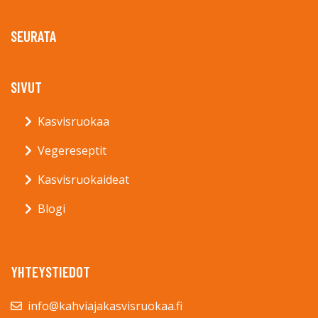
SEURATA
SIVUT
Kasvisruokaa
Vegereseptit
Kasvisruokaideat
Blogi
YHTEYSTIEDOT
info@kahviajakasvisruokaa.fi