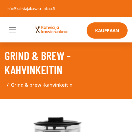
info@kahviajakasvisruokaa.fi
KAUPPAAN
GRIND & BREW -
KAHVINKEITIN
Grind & brew -kahvinkeitin