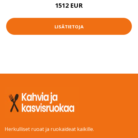
1512 EUR
LISÄTIETOJA
Herkulliset ruoat ja ruokaideat kaikille.