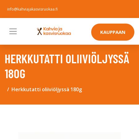
info@kahviajakasvisruokaa.fi
KAUPPAAN
HERKKUTATTI OLIIVIÖLJYSSÄ
180G
Herkkutatti oliiviöljyssä 180g