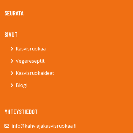
SEURATA
SIVUT
Kasvisruokaa
Vegereseptit
Kasvisruokaideat
Blogi
YHTEYSTIEDOT
info@kahviajakasvisruokaa.fi