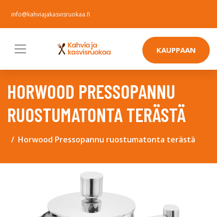
info@kahviajakasvisruokaa.fi
KAUPPAAN
HORWOOD PRESSOPANNU
RUOSTUMATONTA TERÄSTÄ
Horwood Pressopannu ruostumatonta terästä