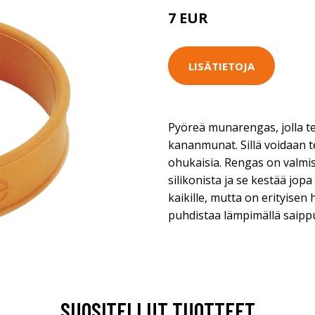
7 EUR
LISÄTIETOJA
Pyöreä munarengas, jolla te
kananmunat. Sillä voidaan t
ohukaisia. Rengas on valmi
silikonista ja se kestää jop
kaikille, mutta on erityisen
puhdistaa lämpimällä saipp
SUOSITELLUT TUOTTEET