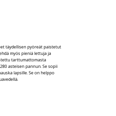
et täydellisen pyöreät paistetut
ehdä myös pieniä lettuja ja
stettu tarttumattomasta
a 280 asteisen pannun. Se sopii
 hauska lapsille. Se on helppo
uavedellä.