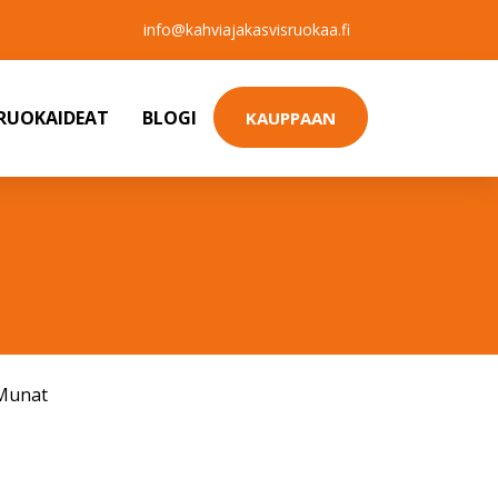
info@kahviajakasvisruokaa.fi
SRUOKAIDEAT
BLOGI
KAUPPAAN
Munat