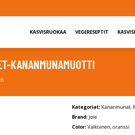
KASVISRUOKAA
VEGERESEPTIT
KASVI
GET-KANANMUNAMUOTTI
ti
Kategoriat:
Kananmunat
,
Brand:
Joie
Color:
Valkoinen, oranssi