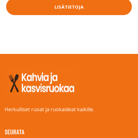
LISÄTIETOJA
Herkulliset ruoat ja ruokaideat kaikille.
SEURATA