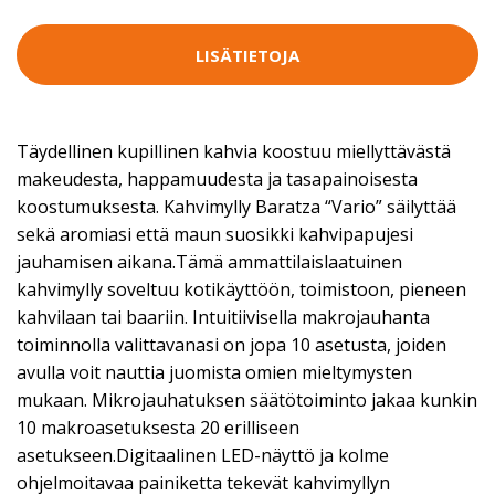
LISÄTIETOJA
Täydellinen kupillinen kahvia koostuu miellyttävästä
makeudesta, happamuudesta ja tasapainoisesta
koostumuksesta. Kahvimylly Baratza “Vario” säilyttää
sekä aromiasi että maun suosikki kahvipapujesi
jauhamisen aikana.Tämä ammattilaislaatuinen
kahvimylly soveltuu kotikäyttöön, toimistoon, pieneen
kahvilaan tai baariin. Intuitiivisella makrojauhanta
toiminnolla valittavanasi on jopa 10 asetusta, joiden
avulla voit nauttia juomista omien mieltymysten
mukaan. Mikrojauhatuksen säätötoiminto jakaa kunkin
10 makroasetuksesta 20 erilliseen
asetukseen.Digitaalinen LED-näyttö ja kolme
ohjelmoitavaa painiketta tekevät kahvimyllyn