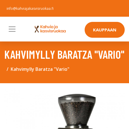
info@kahviajakasvisruokaa.fi
KAUPPAAN
KAHVIMYLLY BARATZA "VARIO"
Kahvimylly Baratza "Vario"