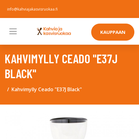
info@kahviajakasvisruokaa.fi
KAUPPAAN
KAHVIMYLLY CEADO "E37J
BLACK"
Kahvimylly Ceado "E37J Black"