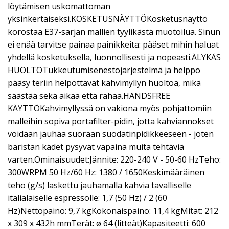
löytämisen uskomattoman
yksinkertaiseksi.KOSKETUSNÄYTTÖKosketusnäyttö
korostaa E37-sarjan mallien tyylikästä muotoilua. Sinun
ei enää tarvitse painaa painikkeita: pääset mihin haluat
yhdellä kosketuksella, luonnollisesti ja nopeasti.ÄLYKÄS
HUOLTOTukkeutumisenestojärjestelmä ja helppo
pääsy teriin helpottavat kahvimyllyn huoltoa, mikä
säästää sekä aikaa että rahaa.HANDSFREE
KÄYTTÖKahvimyllyssä on vakiona myös pohjattomiin
malleihin sopiva portafilter-pidin, jotta kahviannokset
voidaan jauhaa suoraan suodatinpidikkeeseen - joten
baristan kädet pysyvät vapaina muita tehtäviä
varten.Ominaisuudet:Jännite: 220-240 V - 50-60 HzTeho:
300WRPM 50 Hz/60 Hz: 1380 / 1650Keskimääräinen
teho (g/s) laskettu jauhamalla kahvia tavalliselle
italialaiselle espressolle: 1,7 (50 Hz) / 2 (60
Hz)Nettopaino: 9,7 kgKokonaispaino: 11,4 kgMitat: 212
x 309 x 432h mmTerät: ø 64 (litteät)Kapasiteetti: 600