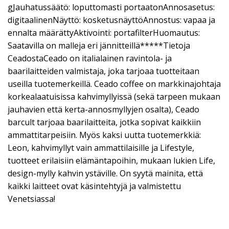
gJauhatussäätö: loputtomasti portaatonAnnosasetus:
digitaalinenNäyttö: kosketusnäyttöAnnostus: vapaa ja
ennalta määrättyAktivointi: portafilterHuomautus:
Saatavilla on malleja eri jännitteillä*****Tietoja
CeadostaCeado on italialainen ravintola- ja
baarilaitteiden valmistaja, joka tarjoaa tuotteitaan
useilla tuotemerkeillä. Ceado coffee on markkinajohtaja
korkealaatuisissa kahvimyllyissä (sekä tarpeen mukaan
jauhavien että kerta-annosmyllyjen osalta), Ceado
barcult tarjoaa baarilaitteita, jotka sopivat kaikkiin
ammattitarpeisiin. Myös kaksi uutta tuotemerkkiä:
Leon, kahvimyllyt vain ammattilaisille ja Lifestyle,
tuotteet erilaisiin elämäntapoihin, mukaan lukien Life,
design-mylly kahvin ystäville. On syytä mainita, että
kaikki laitteet ovat käsintehtyjä ja valmistettu
Venetsiassa!