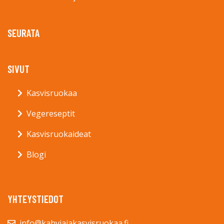
SEURATA
SIVUT
Kasvisruokaa
Vegereseptit
Kasvisruokaideat
Blogi
YHTEYSTIEDOT
info@kahviajakasvisruokaa.fi