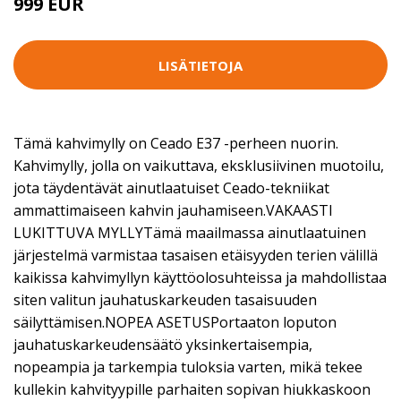
999 EUR
LISÄTIETOJA
Tämä kahvimylly on Ceado E37 -perheen nuorin.
Kahvimylly, jolla on vaikuttava, eksklusiivinen muotoilu,
jota täydentävät ainutlaatuiset Ceado-tekniikat
ammattimaiseen kahvin jauhamiseen.VAKAASTI
LUKITTUVA MYLLYTämä maailmassa ainutlaatuinen
järjestelmä varmistaa tasaisen etäisyyden terien välillä
kaikissa kahvimyllyn käyttöolosuhteissa ja mahdollistaa
siten valitun jauhatuskarkeuden tasaisuuden
säilyttämisen.NOPEA ASETUSPortaaton loputon
jauhatuskarkeudensäätö yksinkertaisempia,
nopeampia ja tarkempia tuloksia varten, mikä tekee
kullekin kahvityypille parhaiten sopivan hiukkaskoon