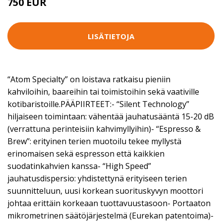
750 EUR
LISÄTIETOJA
“Atom Specialty” on loistava ratkaisu pieniin
kahviloihin, baareihin tai toimistoihin sekä vaativille
kotibaristoille.PÄÄPIIRTEET:- “Silent Technology”
hiljaiseen toimintaan: vähentää jauhatusääntä 15-20 dB
(verrattuna perinteisiin kahvimyllyihin)- “Espresso &
Brew”: erityinen terien muotoilu tekee myllystä
erinomaisen sekä espresson että kaikkien
suodatinkahvien kanssa- “High Speed”
jauhatusdispersio: yhdistettynä erityiseen terien
suunnitteluun, uusi korkean suorituskyvyn moottori
johtaa erittäin korkeaan tuottavuustasoon- Portaaton
mikrometrinen säätöjärjestelmä (Eurekan patentoima)-