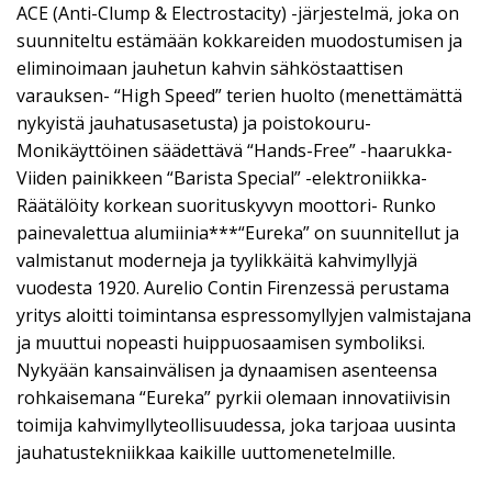
ACE (Anti-Clump & Electrostacity) -järjestelmä, joka on
suunniteltu estämään kokkareiden muodostumisen ja
eliminoimaan jauhetun kahvin sähköstaattisen
varauksen- “High Speed” terien huolto (menettämättä
nykyistä jauhatusasetusta) ja poistokouru-
Monikäyttöinen säädettävä “Hands-Free” -haarukka-
Viiden painikkeen “Barista Special” -elektroniikka-
Räätälöity korkean suorituskyvyn moottori- Runko
painevalettua alumiinia***“Eureka” on suunnitellut ja
valmistanut moderneja ja tyylikkäitä kahvimyllyjä
vuodesta 1920. Aurelio Contin Firenzessä perustama
yritys aloitti toimintansa espressomyllyjen valmistajana
ja muuttui nopeasti huippuosaamisen symboliksi.
Nykyään kansainvälisen ja dynaamisen asenteensa
rohkaisemana “Eureka” pyrkii olemaan innovatiivisin
toimija kahvimyllyteollisuudessa, joka tarjoaa uusinta
jauhatustekniikkaa kaikille uuttomenetelmille.