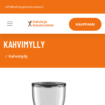
info@kahviajakasvisruokaa.fi
KAUPPAAN
KAHVIMYLLY
Kahvimylly