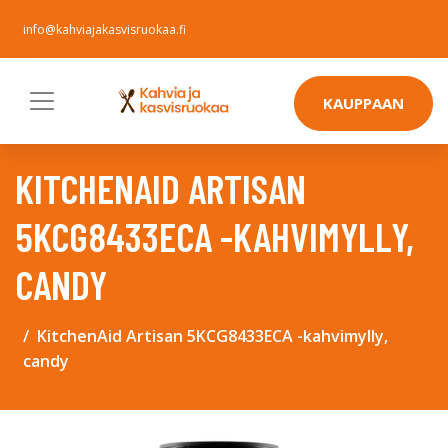
info@kahviajakasvisruokaa.fi
KAUPPAAN
KITCHENAID ARTISAN
5KCG8433ECA -KAHVIMYLLY,
CANDY
KitchenAid Artisan 5KCG8433ECA -kahvimylly,
candy