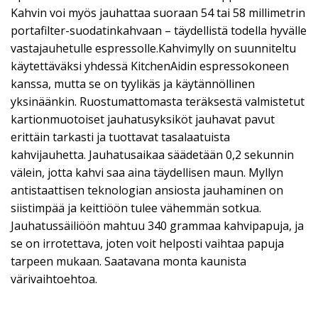
Kahvin voi myös jauhattaa suoraan 54 tai 58 millimetrin
portafilter-suodatinkahvaan – täydellistä todella hyvälle
vastajauhetulle espressolle.Kahvimylly on suunniteltu
käytettäväksi yhdessä KitchenAidin espressokoneen
kanssa, mutta se on tyylikäs ja käytännöllinen
yksinäänkin. Ruostumattomasta teräksestä valmistetut
kartionmuotoiset jauhatusyksiköt jauhavat pavut
erittäin tarkasti ja tuottavat tasalaatuista
kahvijauhetta. Jauhatusaikaa säädetään 0,2 sekunnin
välein, jotta kahvi saa aina täydellisen maun. Myllyn
antistaattisen teknologian ansiosta jauhaminen on
siistimpää ja keittiöön tulee vähemmän sotkua.
Jauhatussäiliöön mahtuu 340 grammaa kahvipapuja, ja
se on irrotettava, joten voit helposti vaihtaa papuja
tarpeen mukaan. Saatavana monta kaunista
värivaihtoehtoa.