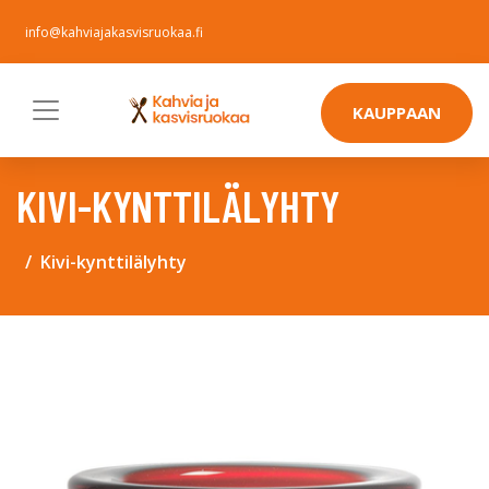
info@kahviajakasvisruokaa.fi
KAUPPAAN
KIVI-KYNTTILÄLYHTY
Kivi-kynttilälyhty