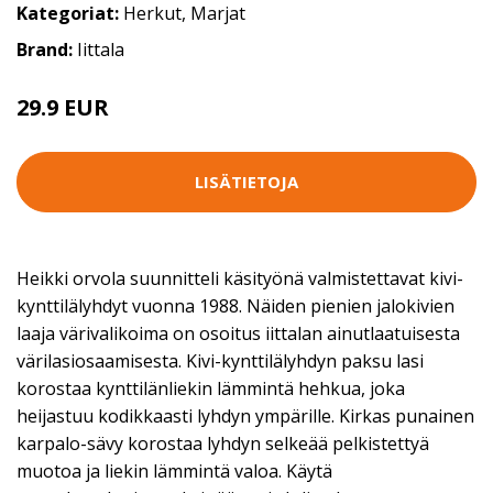
Kategoriat:
Herkut
,
Marjat
Brand:
Iittala
29.9 EUR
LISÄTIETOJA
Heikki orvola suunnitteli käsityönä valmistettavat kivi-
kynttilälyhdyt vuonna 1988. Näiden pienien jalokivien
laaja värivalikoima on osoitus iittalan ainutlaatuisesta
värilasiosaamisesta. Kivi-kynttilälyhdyn paksu lasi
korostaa kynttilänliekin lämmintä hehkua, joka
heijastuu kodikkaasti lyhdyn ympärille. Kirkas punainen
karpalo-sävy korostaa lyhdyn selkeää pelkistettyä
muotoa ja liekin lämmintä valoa. Käytä