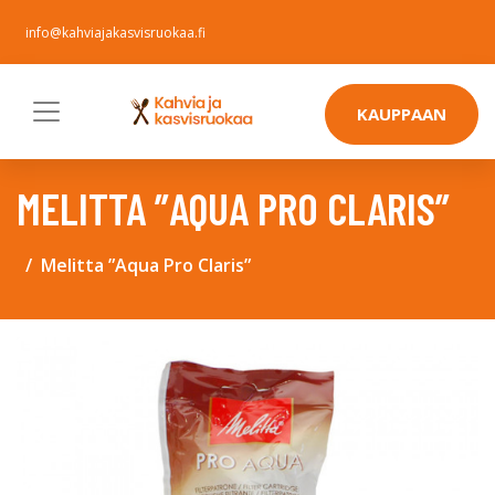
info@kahviajakasvisruokaa.fi
KAUPPAAN
MELITTA ”AQUA PRO CLARIS”
Melitta ”Aqua Pro Claris”