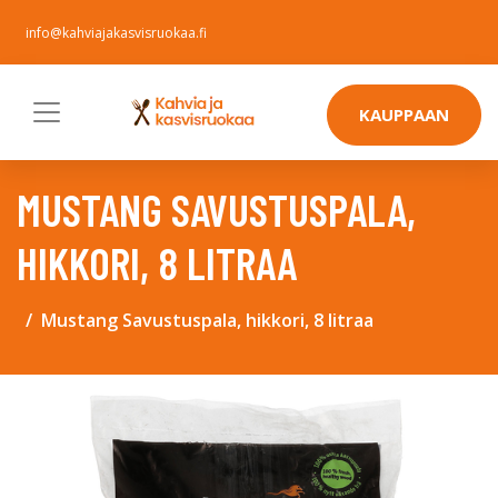
info@kahviajakasvisruokaa.fi
KAUPPAAN
MUSTANG SAVUSTUSPALA,
HIKKORI, 8 LITRAA
Mustang Savustuspala, hikkori, 8 litraa