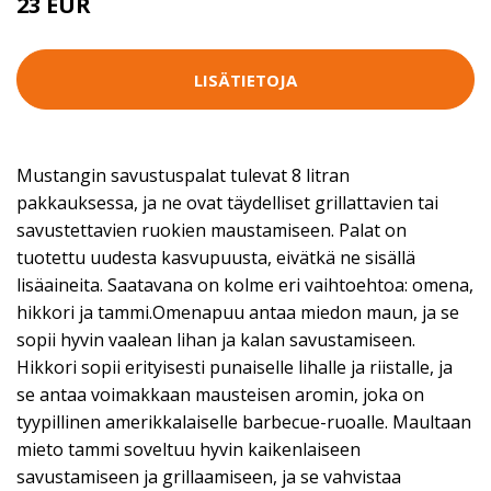
23 EUR
LISÄTIETOJA
Mustangin savustuspalat tulevat 8 litran
pakkauksessa, ja ne ovat täydelliset grillattavien tai
savustettavien ruokien maustamiseen. Palat on
tuotettu uudesta kasvupuusta, eivätkä ne sisällä
lisäaineita. Saatavana on kolme eri vaihtoehtoa: omena,
hikkori ja tammi.Omenapuu antaa miedon maun, ja se
sopii hyvin vaalean lihan ja kalan savustamiseen.
Hikkori sopii erityisesti punaiselle lihalle ja riistalle, ja
se antaa voimakkaan mausteisen aromin, joka on
tyypillinen amerikkalaiselle barbecue-ruoalle. Maultaan
mieto tammi soveltuu hyvin kaikenlaiseen
savustamiseen ja grillaamiseen, ja se vahvistaa