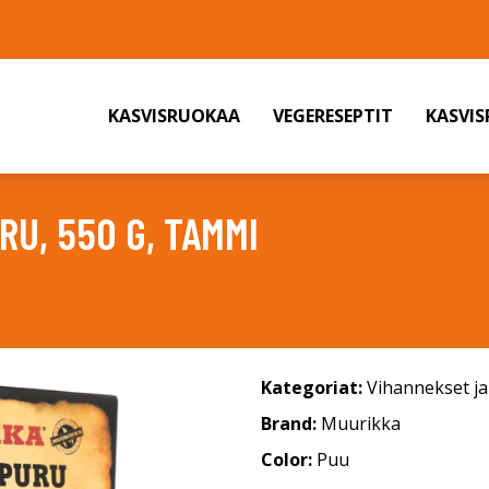
KASVISRUOKAA
VEGERESEPTIT
KASVI
U, 550 G, TAMMI
Kategoriat:
Vihannekset j
Brand:
Muurikka
Color:
Puu