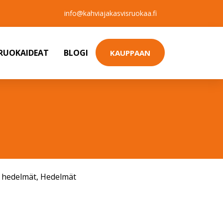
info@kahviajakasvisruokaa.fi
SRUOKAIDEAT
BLOGI
KAUPPAAN
a hedelmät
,
Hedelmät