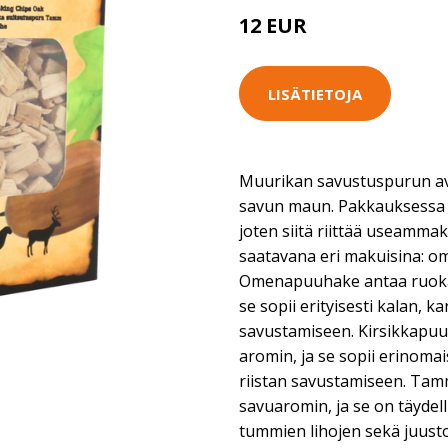
12 EUR
LISÄTIETOJA
Muurikan savustuspurun av
savun maun. Pakkauksessa o
joten siitä riittää useamma
saatavana eri makuisina: om
Omenapuuhake antaa ruoka
se sopii erityisesti kalan, k
savustamiseen. Kirsikkapu
aromin, ja se sopii erinomai
riistan savustamiseen. Ta
savuaromin, ja se on täydel
tummien lihojen sekä juust