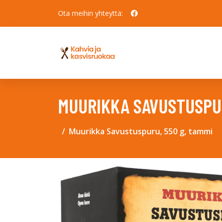
Ota meihin yhteyttä:
MUURIKKA SAVUSTUSPUR
Muurikka Savustuspuru, 550 g, tammi