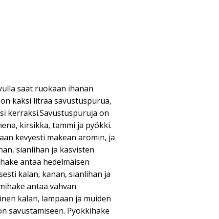
ulla saat ruokaan ihanan
n kaksi litraa savustuspurua,
ksi kerraksi.Savustuspuruja on
ena, kirsikka, tammi ja pyökki.
an kevyesti makean aromin, ja
anan, sianlihan ja kasvisten
uhake antaa hedelmäisen
sesti kalan, kanan, sianlihan ja
mmihake antaa vahvan
linen kalan, lampaan ja muiden
on savustamiseen. Pyökkihake