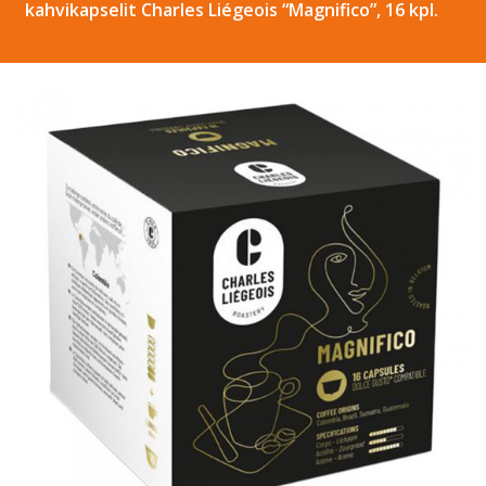
kahvikapselit Charles Liégeois “Magnifico”, 16 kpl.