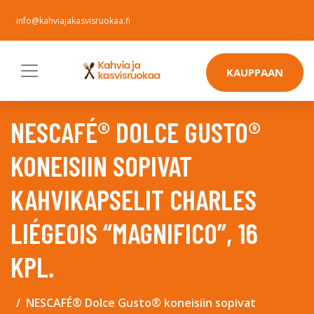
info@kahviajakasvisruokaa.fi
KAUPPAAN
NESCAFÉ® DOLCE GUSTO®
KONEISIIN SOPIVAT
KAHVIKAPSELIT CHARLES
LIÉGEOIS “MAGNIFICO”, 16
KPL.
NESCAFÉ® Dolce Gusto® koneisiin sopivat