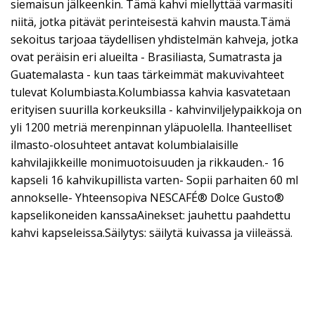
siemaisun jälkeenkin. Tämä kahvi miellyttää varmasiti
niitä, jotka pitävät perinteisestä kahvin mausta.Tämä
sekoitus tarjoaa täydellisen yhdistelmän kahveja, jotka
ovat peräisin eri alueilta - Brasiliasta, Sumatrasta ja
Guatemalasta - kun taas tärkeimmät makuvivahteet
tulevat Kolumbiasta.Kolumbiassa kahvia kasvatetaan
erityisen suurilla korkeuksilla - kahvinviljelypaikkoja on
yli 1200 metriä merenpinnan yläpuolella. Ihanteelliset
ilmasto-olosuhteet antavat kolumbialaisille
kahvilajikkeille monimuotoisuuden ja rikkauden.- 16
kapseli 16 kahvikupillista varten- Sopii parhaiten 60 ml
annokselle- Yhteensopiva NESCAFÉ® Dolce Gusto®
kapselikoneiden kanssaAinekset: jauhettu paahdettu
kahvi kapseleissa.Säilytys: säilytä kuivassa ja viileässä.