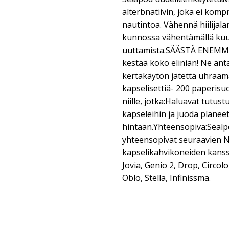
alterbnatiivin, joka ei komp
nautintoa. Vähennä hiilijalan
kunnossa vähentämällä ku
uuttamista.SÄÄSTÄ ENEMMÄ
kestää koko eliniän! Ne ant
kertakäytön jätettä uhraam
kapselisettiä- 200 paperisu
niille, jotka:Haluavat tutus
kapseleihin ja juoda planeet
hintaan.Yhteensopiva:Sealp
yhteensopivat seuraavien 
kapselikahvikoneiden kanssa
Jovia, Genio 2, Drop, Circol
Oblo, Stella, Infinissma.