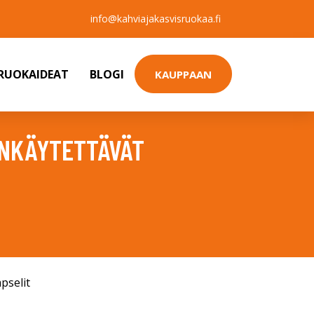
info@kahviajakasvisruokaa.fi
SRUOKAIDEAT
BLOGI
KAUPPAAN
ENKÄYTETTÄVÄT
pselit