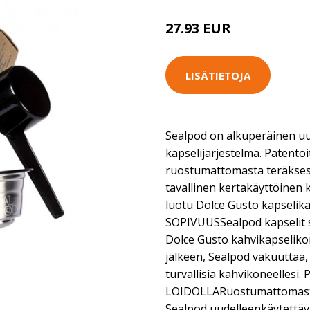
27.93 EUR
LISÄTIETOJA
Sealpod on alkuperäinen uu
kapselijärjestelmä. Patento
ruostumattomasta teräksest
tavallinen kertakäyttöinen
luotu Dolce Gusto kapseli
SOPIVUUSSealpod kapselit 
Dolce Gusto kahvikapseliko
jälkeen, Sealpod vakuuttaa,
turvallisia kahvikoneelles
LOIDOLLARuostumattomasta
Sealpod uudelleenkäytettävä