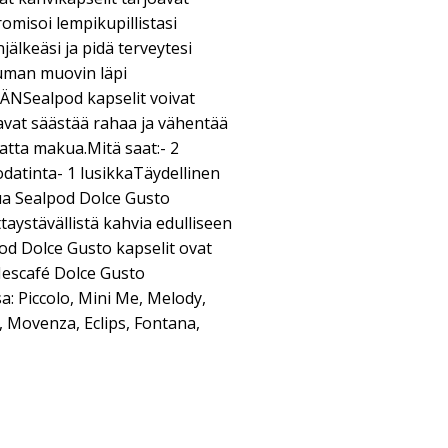
romisoi lempikupillistasi
jälkeäsi ja pidä terveytesi
uman muovin läpi
NSealpod kapselit voivat
avat säästää rahaa ja vähentää
atta makua.Mitä saat:- 2
odatinta- 1 lusikkaTäydellinen
tua Sealpod Dolce Gusto
taystävällistä kahvia edulliseen
od Dolce Gusto kapselit ovat
Nescafé Dolce Gusto
: Piccolo, Mini Me, Melody,
o, Movenza, Eclips, Fontana,