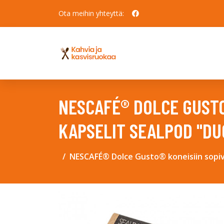
Ota meihin yhteyttä:
NESCAFÉ® DOLCE GUSTO
KAPSELIT SEALPOD "DU
NESCAFÉ® Dolce Gusto® koneisiin sopiv