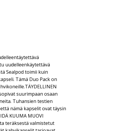
delleentäytettävä
itu uudelleenkäytettävä
ä Sealpod toimii kuin
 kapseli. Tämä Duo Pack on
kahvikoneille.TÄYDELLINEN
sopivat suurimpaan osaan
neita. Tuhansien testien
 että nämä kapselit ovat täysin
i. PIDÄ KUUMA MUOVI
 teräksestä valmistetut
t kahvikapselit tarjoavat