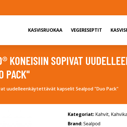
KASVISRUOKAA
VEGERESEPTIT
KASVI
® KONEISIIN SOPIVAT UUDELLE
O PACK"
at uudelleenkäytettävät kapselit Sealpod "Duo Pack"
Kategoriat:
Kahvit
,
Kahvika
Brand:
Sealpod