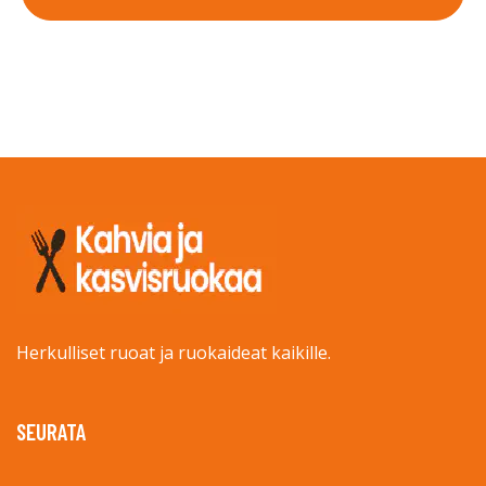
Herkulliset ruoat ja ruokaideat kaikille.
SEURATA