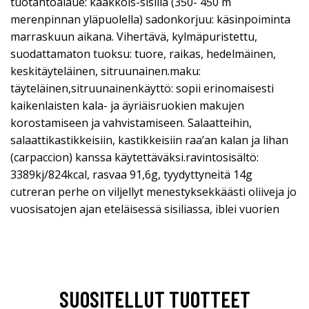
tuotantoalaue: kaakkois-sisilia (350- 450 m
merenpinnan yläpuolella) sadonkorjuu: käsinpoiminta
marraskuun aikana. Vihertävä, kylmäpuristettu,
suodattamaton tuoksu: tuore, raikas, hedelmäinen,
keskitäyteläinen, sitruunainen.maku:
täyteläinen,sitruunainenkäyttö: sopii erinomaisesti
kaikenlaisten kala- ja äyriäisruokien makujen
korostamiseen ja vahvistamiseen. Salaatteihin,
salaattikastikkeisiin, kastikkeisiin raa’an kalan ja lihan
(carpaccion) kanssa käytettäväksi.ravintosisältö:
3389kj/824kcal, rasvaa 91,6g, tyydyttyneitä 14g
cutreran perhe on viljellyt menestyksekkäästi oliiveja jo
vuosisatojen ajan eteläisessä sisiliassa, iblei vuorien
SUOSITELLUT TUOTTEET