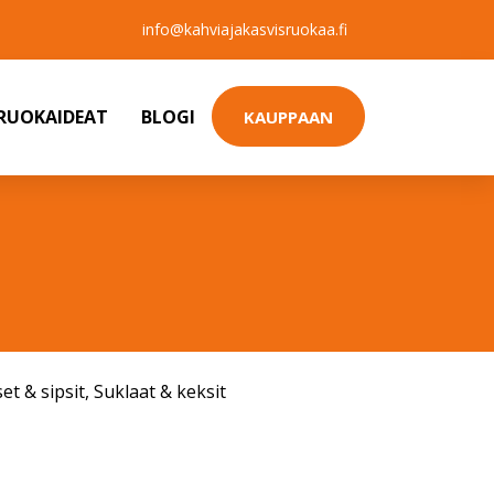
info@kahviajakasvisruokaa.fi
SRUOKAIDEAT
BLOGI
KAUPPAAN
et & sipsit
,
Suklaat & keksit