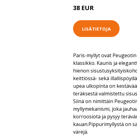
38 EUR
LISÄTIETOJA
Paris-myllyt ovat Peugeotin 
klassikko. Kaunis ja elegant
hienon sisustusyksityiskohd
keittiössä- sekä illallispöydä
upea ulkopinta on kestävä
teräksestä valmistettu sisu
Siinä on nimittäin Peugeoti
myllymekanismi, joka jauhaa 
korroosiota ja pysyy terävä
kauan.Pippurimyllystä on sa
värejä.