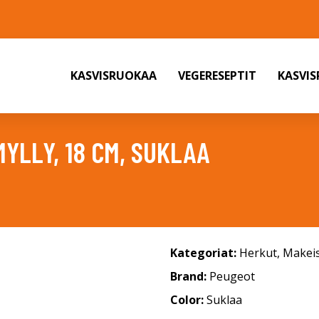
KASVISRUOKAA
VEGERESEPTIT
KASVI
YLLY, 18 CM, SUKLAA
Kategoriat:
Herkut
,
Makeis
Brand:
Peugeot
Color:
Suklaa