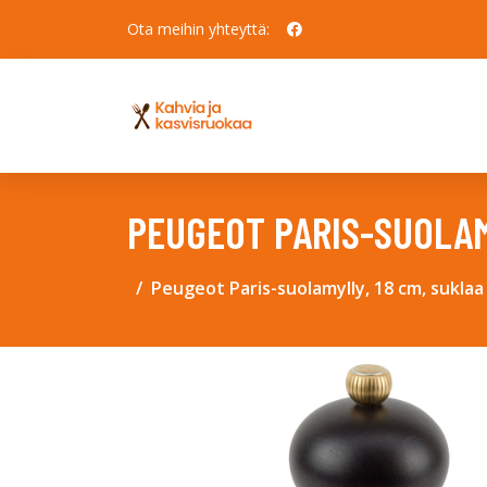
Ota meihin yhteyttä:
PEUGEOT PARIS-SUOLAM
Peugeot Paris-suolamylly, 18 cm, suklaa