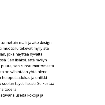
tunnetuin malli ja aito design-
ti muotoilu tekevät myllyistä
an, joka näyttää hyvältä
ssä. Sen lisäksi, että myllyn
ä puuta, sen ruostumattomasta
sta on vähintään yhtä hieno.
n huippulaadukas ja uniikki
suolan täydellisesti. Se kestää
nä todella
atavana useita kokoja ja