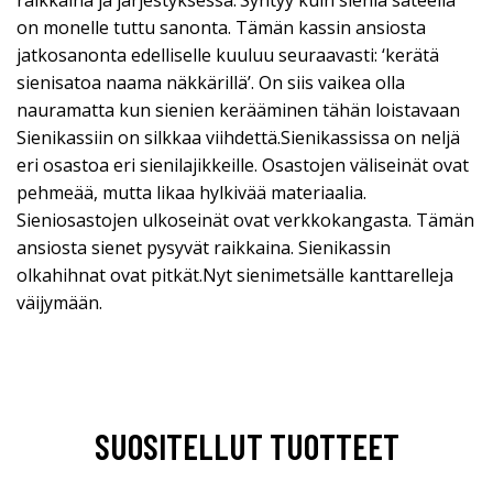
on monelle tuttu sanonta. Tämän kassin ansiosta
jatkosanonta edelliselle kuuluu seuraavasti: ‘kerätä
sienisatoa naama näkkärillä’. On siis vaikea olla
nauramatta kun sienien kerääminen tähän loistavaan
Sienikassiin on silkkaa viihdettä.Sienikassissa on neljä
eri osastoa eri sienilajikkeille. Osastojen väliseinät ovat
pehmeää, mutta likaa hylkivää materiaalia.
Sieniosastojen ulkoseinät ovat verkkokangasta. Tämän
ansiosta sienet pysyvät raikkaina. Sienikassin
olkahihnat ovat pitkät.Nyt sienimetsälle kanttarelleja
väijymään.
SUOSITELLUT TUOTTEET