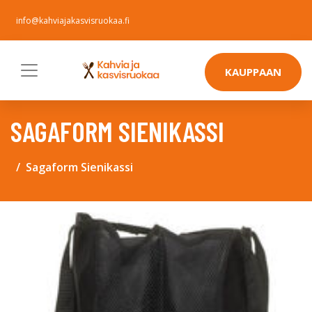
info@kahviajakasvisruokaa.fi
KAUPPAAN
SAGAFORM SIENIKASSI
Sagaform Sienikassi