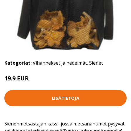
Kategoriat:
Vihannekset ja hedelmät
,
Sienet
19.9 EUR
LISÄTIETOJA
Sienenmetsästäjän kassi, jossa metsänantimet pysyvät
raikkaina ja järjestyksessä.‘Syntyy kuin sieniä sateella’