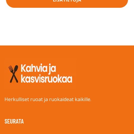
Herkulliset ruoat ja ruokaideat kaikille.
SEURATA