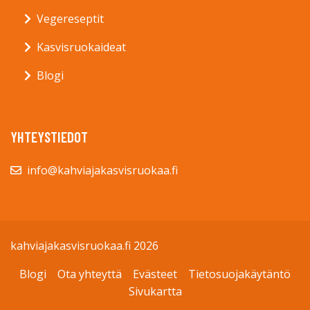
Vegereseptit
Kasvisruokaideat
Blogi
YHTEYSTIEDOT
info@kahviajakasvisruokaa.fi
kahviajakasvisruokaa.fi 2026
Blogi
Ota yhteyttä
Evästeet
Tietosuojakäytäntö
Sivukartta