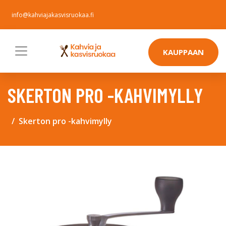
info@kahviajakasvisruokaa.fi
KAUPPAAN
SKERTON PRO -KAHVIMYLLY
Skerton pro -kahvimylly