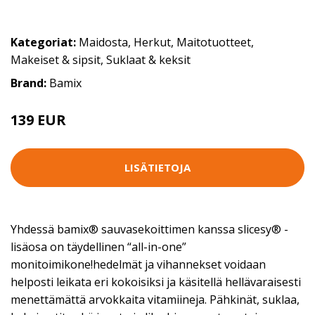
Kategoriat:
Maidosta
,
Herkut
,
Maitotuotteet
,
Makeiset & sipsit
,
Suklaat & keksit
Brand:
Bamix
139 EUR
LISÄTIETOJA
Yhdessä bamix® sauvasekoittimen kanssa slicesy® -
lisäosa on täydellinen “all-in-one”
monitoimikone!hedelmät ja vihannekset voidaan
helposti leikata eri kokoisiksi ja käsitellä hellävaraisesti
menettämättä arvokkaita vitamiineja. Pähkinät, suklaa,