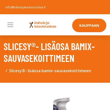
info@kahviajakasvisruokaa.fi
KAUPPAAN
SLICESY®- LISÄOSA BAMIX-
SAUVASEKOITTIMEEN
Slicesy®- lisäosa bamix-sauvasekoittimeen