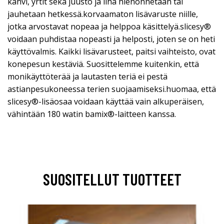
kahvi, yrtit sekä juusto ja liha hienonnetaan tai
jauhetaan hetkessä.korvaamaton lisävaruste niille,
jotka arvostavat nopeaa ja helppoa käsittelyä.slicesy®
voidaan puhdistaa nopeasti ja helposti, joten se on heti
käyttövalmis. Kaikki lisävarusteet, paitsi vaihteisto, ovat
konepesun kestäviä. Suosittelemme kuitenkin, että
monikäyttöterää ja lautasten teriä ei pestä
astianpesukoneessa terien suojaamiseksi.huomaa, että
slicesy®-lisäosaa voidaan käyttää vain alkuperäisen,
vähintään 180 watin bamix®-laitteen kanssa.
SUOSITELLUT TUOTTEET