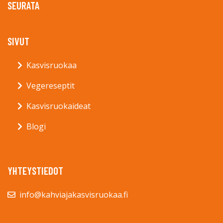
SEURATA
SIVUT
Kasvisruokaa
Vegereseptit
Kasvisruokaideat
Blogi
YHTEYSTIEDOT
info@kahviajakasvisruokaa.fi