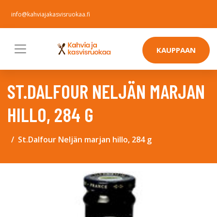
info@kahviajakasvisruokaa.fi
KAUPPAAN
ST.DALFOUR NELJÄN MARJAN
HILLO, 284 G
St.Dalfour Neljän marjan hillo, 284 g