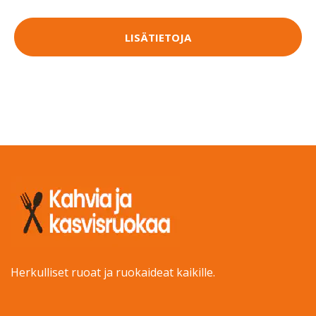
LISÄTIETOJA
Herkulliset ruoat ja ruokaideat kaikille.