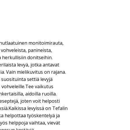
inutlaatuinen monitoimirauta,
 vohveleista, panineista,
herkullisiin donitseihin.
ilaista levyä, jotka antavat
a. Vain mielikuvitus on rajana.
uosituinta settiä levyjä
le vohveleille.Tee vaikutus
ertaisilla, aidoilla ruoilla.
eptejä, joten voit helposti
iä.Kaikissa levyissä on Tefalin
ka helpottaa työskentelyä ja
yös helppoja vaihtaa, vievät