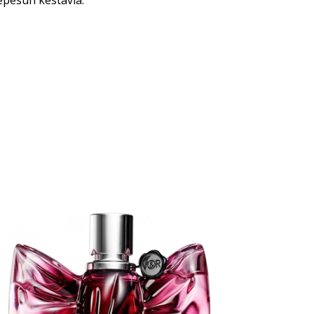
nepesun kestäviä.