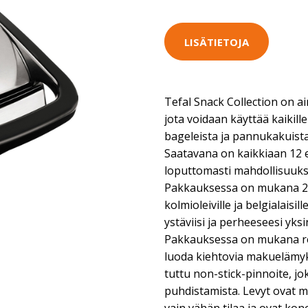
LISÄTIETOJA
Tefal Snack Collection on a
jota voidaan käyttää kaikille
bageleista ja pannukakuista 
Saatavana on kaikkiaan 12 er
loputtomasti mahdollisuuksi
Pakkauksessa on mukana 2 s
kolmioleiville ja belgialaisil
ystäviisi ja perheeseesi yksink
Pakkauksessa on mukana res
luoda kiehtovia makuelämyks
tuttu non-stick-pinnoite, jo
puhdistamista. Levyt ovat m