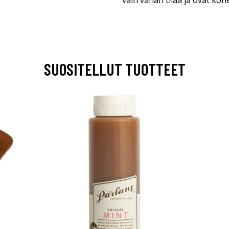
vain vähän tilaa ja ovat ko
SUOSITELLUT TUOTTEET