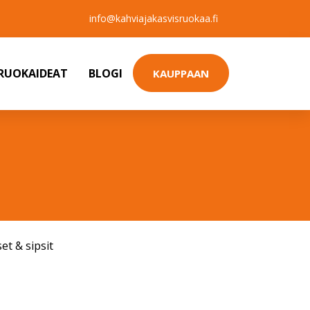
info@kahviajakasvisruokaa.fi
SRUOKAIDEAT
BLOGI
KAUPPAAN
et & sipsit