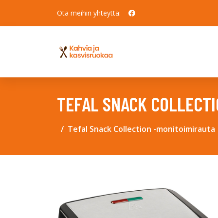
Ota meihin yhteyttä:
TEFAL SNACK COLLECTI
Tefal Snack Collection -monitoimirauta