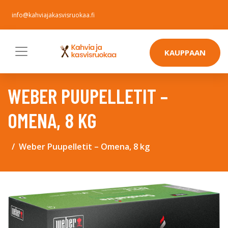
info@kahviajakasvisruokaa.fi
KAUPPAAN
WEBER PUUPELLETIT –
OMENA, 8 KG
Weber Puupelletit – Omena, 8 kg