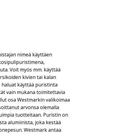
mistajan nimeä käyttäen
alkosipulipuristimena,
uta. Voit myös mm. käyttää
irsikoiden kivien tai kalan
haluat käyttää puristinta
tät vain mukana toimitettavia
 ollut osa Westmarkin valikoimaa
osoittanut arvonsa olemalla
uimpia tuotteitaan. Puristin on
sta alumiinista, joka kestää
 konepesun. Westmark antaa