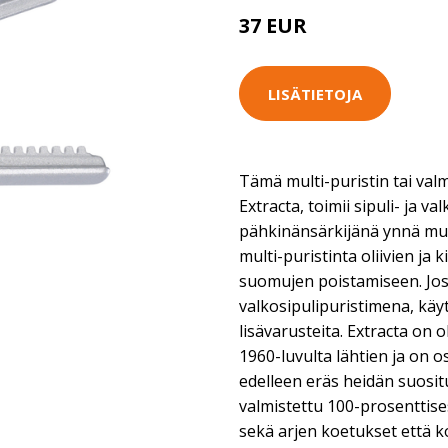
37 EUR
LISÄTIETOJA
Tämä multi-puristin tai val
Extracta, toimii sipuli- ja v
pähkinänsärkijänä ynnä mu
multi-puristinta oliivien ja k
suomujen poistamiseen. Jos 
valkosipulipuristimena, käy
lisävarusteita. Extracta on
1960-luvulta lähtien ja on 
edelleen eräs heidän suosit
valmistettu 100-prosenttise
sekä arjen koetukset että