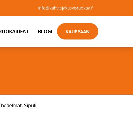
info@kahviajakasvisruokaa.fi
SRUOKAIDEAT
BLOGI
KAUPPAAN
a hedelmät
,
Sipuli