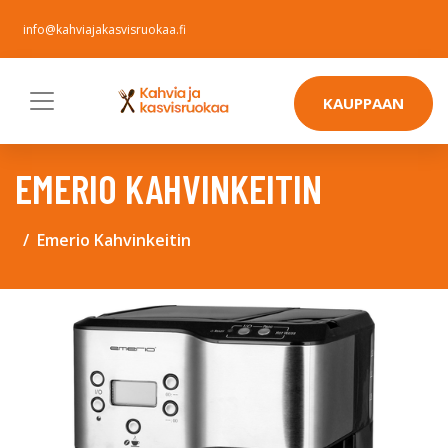
info@kahviajakasvisruokaa.fi
KAUPPAAN
EMERIO KAHVINKEITIN
Emerio Kahvinkeitin