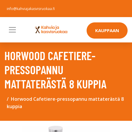
info@kahviajakasvisruokaa.fi
KAUPPAAN
HORWOOD CAFETIERE-
PRESSOPANNU
MATTATERÄSTÄ 8 KUPPIA
Horwood Cafetiere-pressopannu mattaterästä 8
kuppia