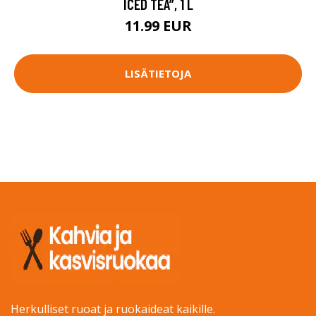
ICED TEA”, 1 L
11.99 EUR
LISÄTIETOJA
Herkulliset ruoat ja ruokaideat kaikille.