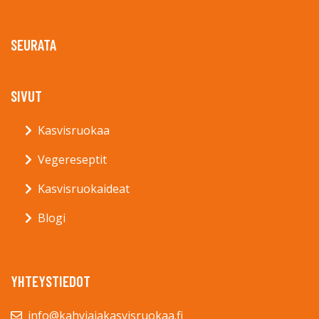
SEURATA
SIVUT
Kasvisruokaa
Vegereseptit
Kasvisruokaideat
Blogi
YHTEYSTIEDOT
info@kahviajakasvisruokaa.fi