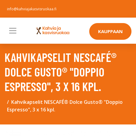
info@kahviajakasvisruokaa.fi
KAUPPAAN
KAHVIKAPSELIT NESCAFÉ®
DOLCE GUSTO® "DOPPIO
ESPRESSO", 3 X 16 KPL.
Kahvikapselit NESCAFÉ® Dolce Gusto® "Doppio
Espresso", 3 x 16 kpl.