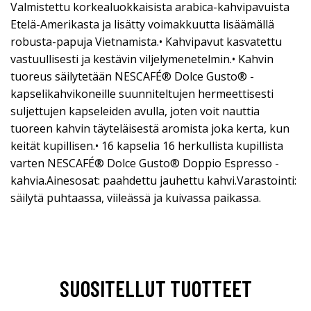
Valmistettu korkealuokkaisista arabica-kahvipavuista
Etelä-Amerikasta ja lisätty voimakkuutta lisäämällä
robusta-papuja Vietnamista.• Kahvipavut kasvatettu
vastuullisesti ja kestävin viljelymenetelmin.• Kahvin
tuoreus säilytetään NESCAFÉ® Dolce Gusto® -
kapselikahvikoneille suunniteltujen hermeettisesti
suljettujen kapseleiden avulla, joten voit nauttia
tuoreen kahvin täyteläisestä aromista joka kerta, kun
keität kupillisen.• 16 kapselia 16 herkullista kupillista
varten NESCAFÉ® Dolce Gusto® Doppio Espresso -
kahvia.Ainesosat: paahdettu jauhettu kahvi.Varastointi:
säilytä puhtaassa, viileässä ja kuivassa paikassa.
SUOSITELLUT TUOTTEET