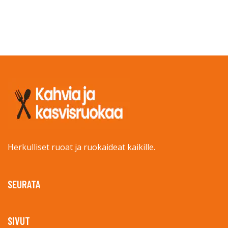
Herkulliset ruoat ja ruokaideat kaikille.
SEURATA
SIVUT