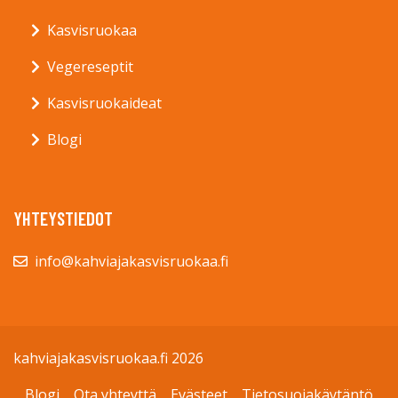
Kasvisruokaa
Vegereseptit
Kasvisruokaideat
Blogi
YHTEYSTIEDOT
info@kahviajakasvisruokaa.fi
kahviajakasvisruokaa.fi 2026
Blogi
Ota yhteyttä
Evästeet
Tietosuojakäytäntö