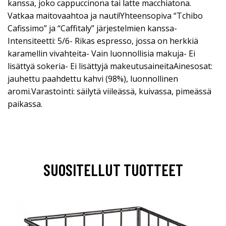
kanssa, joko cappuccinona tai latte macchiatona.
Vatkaa maitovaahtoa ja nauti!Yhteensopiva “Tchibo
Cafissimo” ja “Caffitaly” järjestelmien kanssa-
Intensiteetti: 5/6- Rikas espresso, jossa on herkkiä
karamellin vivahteita- Vain luonnollisia makuja- Ei
lisättyä sokeria- Ei lisättyjä makeutusaineitaAinesosat:
jauhettu paahdettu kahvi (98%), luonnollinen
aromi.Varastointi: säilytä viileässä, kuivassa, pimeässä
paikassa.
SUOSITELLUT TUOTTEET