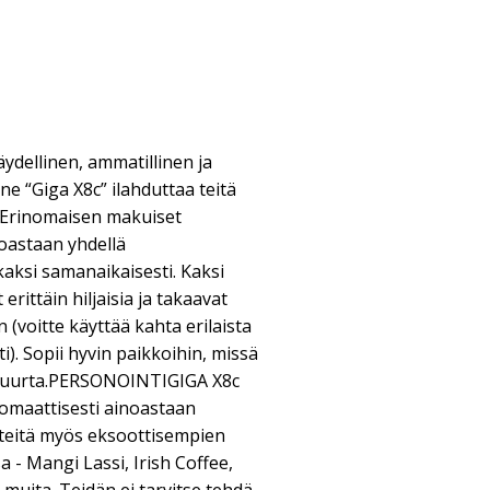
äydellinen, ammatillinen ja
ne “Giga X8c” ilahduttaa teitä
a. Erinomaisen makuiset
oastaan yhdellä
kaksi samanaikaisesti. Kaksi
rittäin hiljaisia ja takaavat
voitte käyttää kahta erilaista
). Sopii hyvin paikkoihin, missä
 suurta.PERSONOINTIGIGA X8c
tomaattisesti ainoastaan
teitä myös eksoottisempien
 - Mangi Lassi, Irish Coffee,