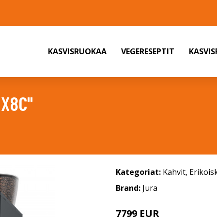
KASVISRUOKAA
VEGERESEPTIT
KASVI
 X8C"
Kategoriat:
Kahvit
,
Erikois
Brand:
Jura
7799 EUR