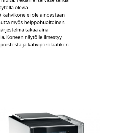
muita. Teidän ei tarvitse tehdä
ytöllä olevia
kahvikone ei ole ainoastaan
mutta myös helppohuoltoinen.
ärjestelmä takaa aina
ia. Koneen näytölle ilmestyy
npoistosta ja kahviporolaatikon