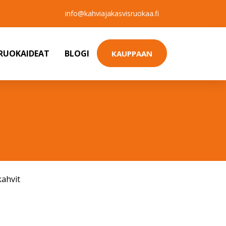
info@kahviajakasvisruokaa.fi
SRUOKAIDEAT
BLOGI
KAUPPAAN
kahvit