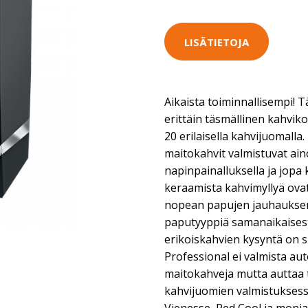
LISÄTIETOJA
Aikaista toiminnallisempi! T
erittäin täsmällinen kahviko
20 erilaisella kahvijuomall
maitokahvit valmistuvat ain
napinpainalluksella ja jopa 
keraamista kahvimyllyä ovat e
nopean papujen jauhauksen (
paputyyppiä samanaikaisesti
erikoiskahvien kysyntä on
Professional ei valmista au
maitokahveja mutta auttaa 
kahvijuomien valmistuksessa