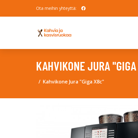
Ota meihin yhteyttä:
KAHVIKONE JURA "GIGA
Kahvikone Jura "Giga X8c"