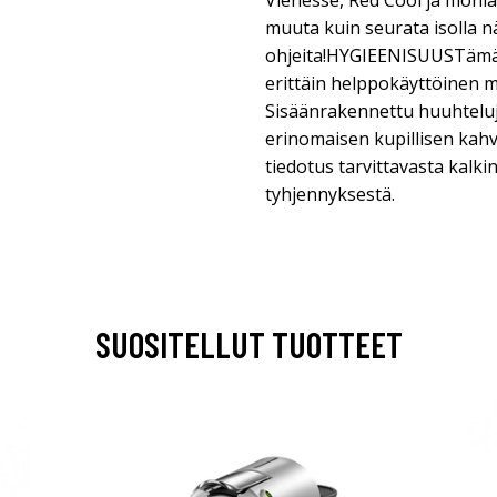
Vienesse, Red Cool ja monia 
muuta kuin seurata isolla nä
ohjeita!HYGIEENISUUSTämä 
erittäin helppokäyttöinen 
Sisäänrakennettu huuhteluj
erinomaisen kupillisen kahv
tiedotus tarvittavasta kalki
tyhjennyksestä.
SUOSITELLUT TUOTTEET