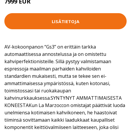
7999 EUR
LISÄTIETOJA
AV-kokoonpanon “Gs3” on erittäin tarkka
automaattisessa annostelussa ja on omistettu
kahviperfektionisteille. Sillä pystyy valmistamaan
espressoja maailman parhaiden kahviloiden
standardien mukaisesti, mutta se tekee sen ei-
ammattimaisessa ympäristössä, kuten kotonasi,
toimistossasi tai ruokakaupan
kahvinurkkauksessa.SYNTYNYT AMMATTIMAISESTA
KONEESTAKun La Marzoccon omistajat päättivät luoda
unelmiensa kotimaisen kahvikoneen, he haastoivat
tiiminsä sovittamaan kaikki laadukkaat kaupalliset
komponentit keittiövalmiiseen laitteeseen, joka olisi