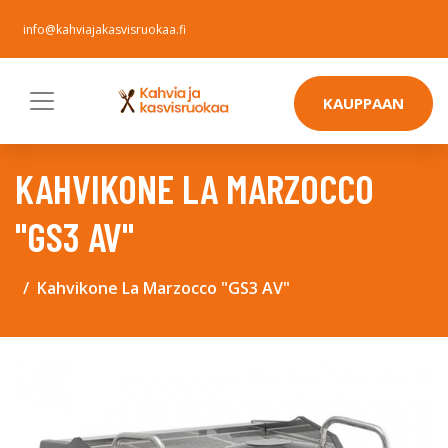
info@kahviajakasvisruokaa.fi
KAUPPAAN
KAHVIKONE LA MARZOCCO
"GS3 AV"
Kahvikone La Marzocco "GS3 AV"