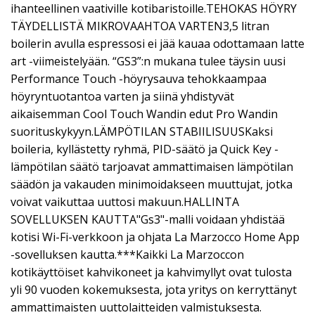
ihanteellinen vaativille kotibaristoille.TEHOKAS HÖYRY
TÄYDELLISTÄ MIKROVAAHTOA VARTEN3,5 litran
boilerin avulla espressosi ei jää kauaa odottamaan latte
art -viimeistelyään. “GS3”:n mukana tulee täysin uusi
Performance Touch -höyrysauva tehokkaampaa
höyryntuotantoa varten ja siinä yhdistyvät
aikaisemman Cool Touch Wandin edut Pro Wandin
suorituskykyyn.LÄMPÖTILAN STABIILISUUSKaksi
boileria, kyllästetty ryhmä, PID-säätö ja Quick Key -
lämpötilan säätö tarjoavat ammattimaisen lämpötilan
säädön ja vakauden minimoidakseen muuttujat, jotka
voivat vaikuttaa uuttosi makuun.HALLINTA
SOVELLUKSEN KAUTTA"Gs3"-malli voidaan yhdistää
kotisi Wi-Fi-verkkoon ja ohjata La Marzocco Home App
-sovelluksen kautta.***Kaikki La Marzoccon
kotikäyttöiset kahvikoneet ja kahvimyllyt ovat tulosta
yli 90 vuoden kokemuksesta, jota yritys on kerryttänyt
ammattimaisten uuttolaitteiden valmistuksesta.