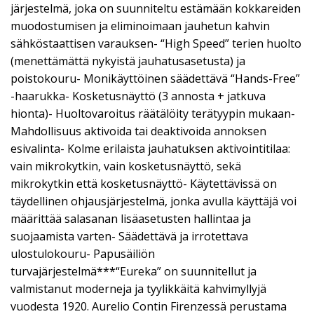
järjestelmä, joka on suunniteltu estämään kokkareiden
muodostumisen ja eliminoimaan jauhetun kahvin
sähköstaattisen varauksen- “High Speed” terien huolto
(menettämättä nykyistä jauhatusasetusta) ja
poistokouru- Monikäyttöinen säädettävä “Hands-Free”
-haarukka- Kosketusnäyttö (3 annosta + jatkuva
hionta)- Huoltovaroitus räätälöity terätyypin mukaan-
Mahdollisuus aktivoida tai deaktivoida annoksen
esivalinta- Kolme erilaista jauhatuksen aktivointitilaa:
vain mikrokytkin, vain kosketusnäyttö, sekä
mikrokytkin että kosketusnäyttö- Käytettävissä on
täydellinen ohjausjärjestelmä, jonka avulla käyttäjä voi
määrittää salasanan lisäasetusten hallintaa ja
suojaamista varten- Säädettävä ja irrotettava
ulostulokouru- Papusäiliön
turvajärjestelmä***“Eureka” on suunnitellut ja
valmistanut moderneja ja tyylikkäitä kahvimyllyjä
vuodesta 1920. Aurelio Contin Firenzessä perustama