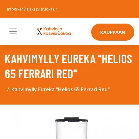
info@kahviajakasvisruokaa.fi
KAUPPAAN
KAHVIMYLLY EUREKA "HELIOS
65 FERRARI RED"
Kahvimylly Eureka "Helios 65 Ferrari Red"