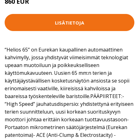
860 EUR
LISÄTIETOJA
“Helios 65” on Eurekan kaupallinen automaattinen
kahvimylly, jossa yhdistyvät viimeisimmät teknologiat
upeaan muotoiluun ja poikkeukselliseen
käyttömukavuuteen. Uusien 65 mm:n terien ja
käyttäjäystävällisen kosketusnäytön ansiosta se sopii
erinomaisesti vaativille, kiireisissä kahviloissa ja
baareissa työskenteleville baristoille.PÄÄPIIRTEET:-
“High Speed” jauhatusdispersio: yhdistettynä erityiseen
terien suunnitteluun, uusi korkean suorituskyvyn
moottori johtaa erittäin korkeaan tuottavuustasoon-
Portaaton mikrometrinen säätöjärjestelmä (Eurekan
patentoima)- ACE (Anti-Clump & Electrostacity) -