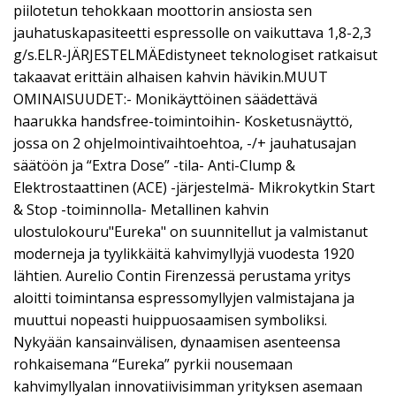
piilotetun tehokkaan moottorin ansiosta sen
jauhatuskapasiteetti espressolle on vaikuttava 1,8-2,3
g/s.ELR-JÄRJESTELMÄEdistyneet teknologiset ratkaisut
takaavat erittäin alhaisen kahvin hävikin.MUUT
OMINAISUUDET:- Monikäyttöinen säädettävä
haarukka handsfree-toimintoihin- Kosketusnäyttö,
jossa on 2 ohjelmointivaihtoehtoa, -/+ jauhatusajan
säätöön ja “Extra Dose” -tila- Anti-Clump &
Elektrostaattinen (ACE) -järjestelmä- Mikrokytkin Start
& Stop -toiminnolla- Metallinen kahvin
ulostulokouru"Eureka" on suunnitellut ja valmistanut
moderneja ja tyylikkäitä kahvimyllyjä vuodesta 1920
lähtien. Aurelio Contin Firenzessä perustama yritys
aloitti toimintansa espressomyllyjen valmistajana ja
muuttui nopeasti huippuosaamisen symboliksi.
Nykyään kansainvälisen, dynaamisen asenteensa
rohkaisemana “Eureka” pyrkii nousemaan
kahvimyllyalan innovatiivisimman yrityksen asemaan