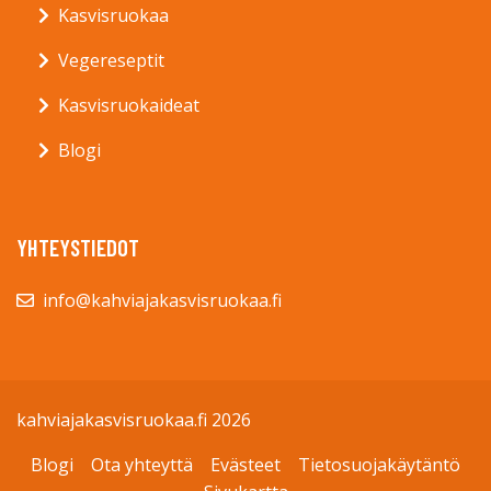
Kasvisruokaa
Vegereseptit
Kasvisruokaideat
Blogi
YHTEYSTIEDOT
info@kahviajakasvisruokaa.fi
kahviajakasvisruokaa.fi 2026
Blogi
Ota yhteyttä
Evästeet
Tietosuojakäytäntö