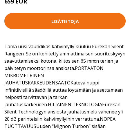
659 EUR
LISÄTIETOJA
Tämä uusi vauhdikas kahvimylly kuuluu Eurekan Silent
Rangeen. Se on kehitetty ammattimaisen suorituskyvyn
saavuttamiseksi kotona, kiitos sen 65 mm:n terien ja
päivitetyn moottorinsa ansiosta.PORTAATON
MIKROMETRINEN
JAUHATUSKARKEUDENSÄÄTÖKätevä nuppi
infinitiivisillä säädöillä auttaa löytämään ja asettamaan
helposti tarvittavan ja tarkan
jauhatuskarkeuden.HILJAINEN TEKNOLOGIAEurekan
Silent Technologyn ansiosta jauhatusmelu vähenee yli
20 dB perinteisiin kahvimyllyihin verrattuna.NOPEA
TUOTTAVUUSUuden “Mignon Turbon” sisään