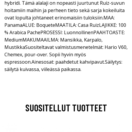
hybridi. Tämä alalaji on nopeasti juurtunut Ruiz-suvun
hoitamiin maihin ja perheen tieto sekä sarja kokeiluita
ovat lopulta johtaneet erinomaisiin tuloksiin.MAA:
PanamaALUE: BoqueteMAATILA: Casa RuizLAJIKKE: 100
% Arabica PachePROSESSI: LuonnollinenPAAHTOASTE:
MediumMAKUMAAILMA: Mansikka, Karpalo,
MustikkaSuositeltavat valmistusmenetelmät: Hario V60,
Chemex, pour-over. Sopii hyvin myös
espressoon.Ainesosat: paahdetut kahvipavut.Säilytys:
säilytä kuivassa, viileässä paikassa.
SUOSITELLUT TUOTTEET