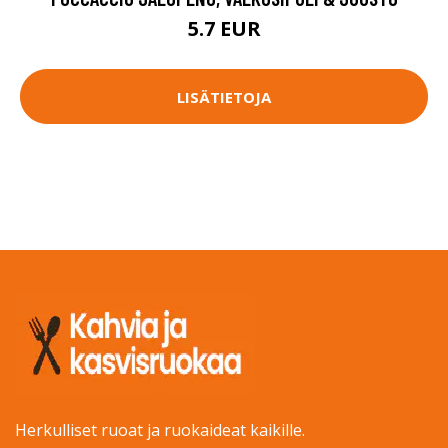
5.7 EUR
LISÄTIETOJA
Herkulliset ruoat ja ruokaideat kaikille.