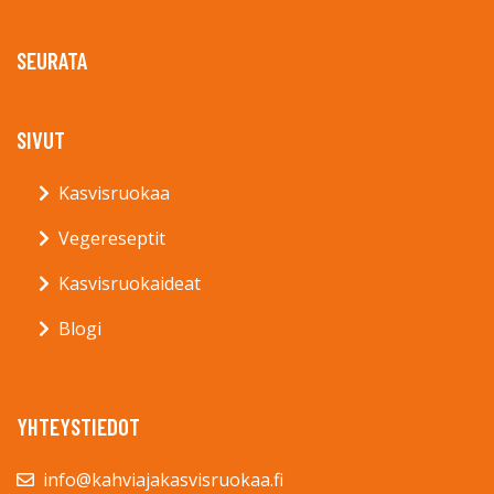
SEURATA
SIVUT
Kasvisruokaa
Vegereseptit
Kasvisruokaideat
Blogi
YHTEYSTIEDOT
info@kahviajakasvisruokaa.fi