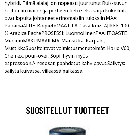
hybridi. Tämä alalaji on nopeasti juurtunut Ruiz-suvun
hoitamiin maihin ja perheen tieto sekä sarja kokeiluita
ovat lopulta johtaneet erinomaisiin tuloksiin.MAA:
PanamaALUE: BoqueteMAATILA: Casa RuizLAJIKKE: 100
% Arabica PachePROSESSI: LuonnollinenPAAHTOASTE:
MediumMAKUMAAILMA: Mansikka, Karpalo,
MustikkaSuositeltavat valmistusmenetelmät: Hario V60,
Chemex, pour-over. Sopii hyvin myös
espressoon.Ainesosat: paahdetut kahvipavut.Säilytys:
säilytä kuivassa, viileässä paikassa.
SUOSITELLUT TUOTTEET