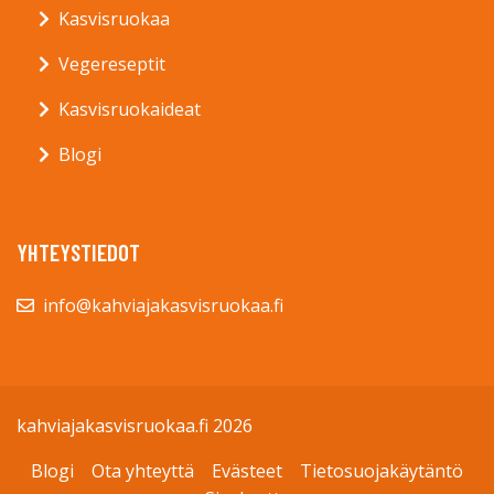
Kasvisruokaa
Vegereseptit
Kasvisruokaideat
Blogi
YHTEYSTIEDOT
info@kahviajakasvisruokaa.fi
kahviajakasvisruokaa.fi 2026
Blogi
Ota yhteyttä
Evästeet
Tietosuojakäytäntö