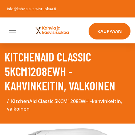
info@kahviajakasvisruokaa.fi
KAUPPAAN
KITCHENAID CLASSIC
5KCM1208EWH -
KAHVINKEITIN, VALKOINEN
KitchenAid Classic 5KCM1208EWH -kahvinkeitin,
valkoinen