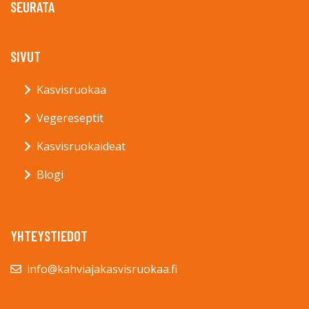
SEURATA
SIVUT
Kasvisruokaa
Vegereseptit
Kasvisruokaideat
Blogi
YHTEYSTIEDOT
info@kahviajakasvisruokaa.fi