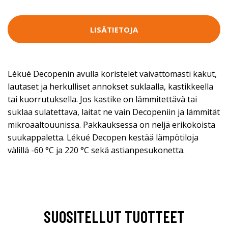
LISÄTIETOJA
Lékué Decopenin avulla koristelet vaivattomasti kakut,
lautaset ja herkulliset annokset suklaalla, kastikkeella
tai kuorrutuksella. Jos kastike on lämmitettävä tai
suklaa sulatettava, laitat ne vain Decopeniin ja lämmität
mikroaaltouunissa. Pakkauksessa on neljä erikokoista
suukappaletta. Lékué Decopen kestää lämpötiloja
välillä -60 °C ja 220 °C sekä astianpesukonetta.
SUOSITELLUT TUOTTEET