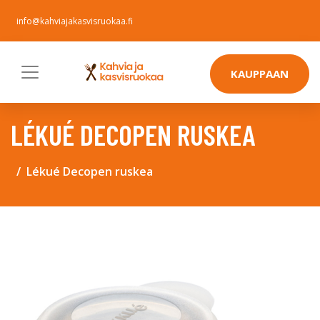
info@kahviajakasvisruokaa.fi
KAUPPAAN
LÉKUÉ DECOPEN RUSKEA
Lékué Decopen ruskea