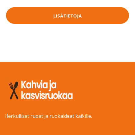
LISÄTIETOJA
Herkulliset ruoat ja ruokaideat kaikille.