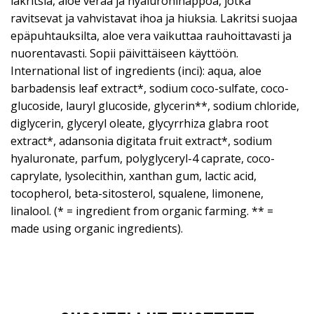
lakritsia, aloe veraa ja hyaluronihappoa, jotka
ravitsevat ja vahvistavat ihoa ja hiuksia. Lakritsi suojaa
epäpuhtauksilta, aloe vera vaikuttaa rauhoittavasti ja
nuorentavasti. Sopii päivittäiseen käyttöön.
International list of ingredients (inci): aqua, aloe
barbadensis leaf extract*, sodium coco-sulfate, coco-
glucoside, lauryl glucoside, glycerin**, sodium chloride,
diglycerin, glyceryl oleate, glycyrrhiza glabra root
extract*, adansonia digitata fruit extract*, sodium
hyaluronate, parfum, polyglyceryl-4 caprate, coco-
caprylate, lysolecithin, xanthan gum, lactic acid,
tocopherol, beta-sitosterol, squalene, limonene,
linalool. (* = ingredient from organic farming. ** =
made using organic ingredients).