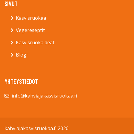
SIVUT
Kasvisruokaa
Vegereseptit
Kasvisruokaideat
Blogi
YHTEYSTIEDOT
info@kahviajakasvisruokaa.fi
kahviajakasvisruokaa.fi 2026