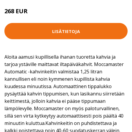
268 EUR
LISÄTIETOJA
Aloita aamusi kupillisella ihanan tuoretta kahvia ja
tarjoa ystäville maittavat iltapäiväkahvit. Moccamaster
Automatic -kahvinkeitin valmistaa 1,25 litran
kannullisen eli noin kymmenen kupillista kahvia
kuudessa minuutissa. Automaattinen tippalukko
pysäyttää kahvin tippumisen, kun lasikannu siirretään
keittimestä, jolloin kahvia ei pääse tippumaan
lämpölevylle. Moccamaster on myös paloturvallinen,
sillä sen virta kytkeytyy automaattisesti pois päältä 40
minuutin kuluttua.Kahvinkeitin on puhdistettava ja
kalkki poistettava noin 40-60 suodatuskerran välein.