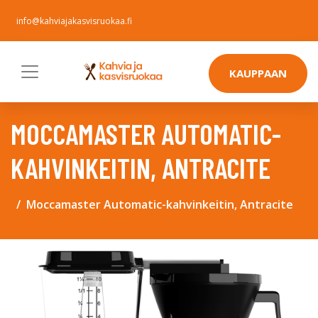
info@kahviajakasvisruokaa.fi
KAUPPAAN
MOCCAMASTER AUTOMATIC-
KAHVINKEITIN, ANTRACITE
Moccamaster Automatic-kahvinkeitin, Antracite