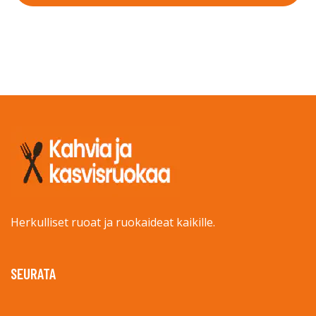
Herkulliset ruoat ja ruokaideat kaikille.
SEURATA